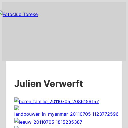
↓
overslaan
naar
hoofd
inhoud
Julien Verwerft