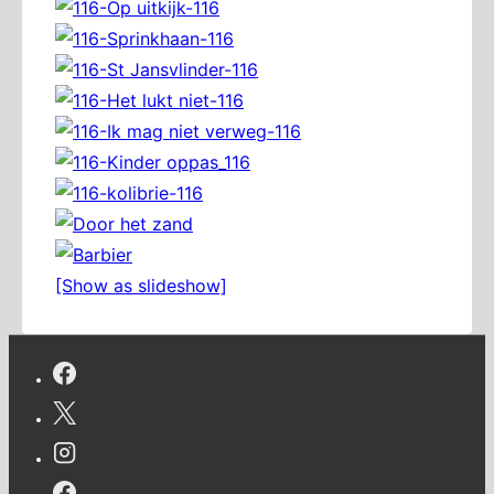
[Show as slideshow]